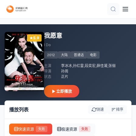
HD
HD中字
正片
HD中字
HD中字
HD中字
正片
正片
我愿意
5.9
I Do
2012
大陆
普通话
电影
主演
李冰冰,孙红雷,段奕宏,薛佳凝,张俪
导演
孙周
状态
正片
立即播放
播放列表
测速
排序
快速资源
极速资源
失败
失败