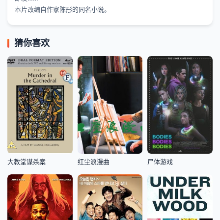
本片改编自作家陈彤的同名小说。
猜你喜欢
大教堂谋杀案
红尘浪漫曲
尸体游戏