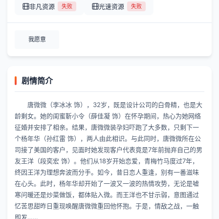
非凡资源
光速资源
失败
失败
我愿意
剧情简介
唐微微（李冰冰 饰），32岁，既是设计公司的白骨精，也是大
龄剩女。她的闺蜜靳小令（薛佳凝 饰）在怀孕期间，热心为她网络
征婚并安排了相亲。结果，唐微微装孕妇吓跑了大多数，只剩下一
个杨年华（孙红雷 饰），两人由此相识。与此同时，唐微微所在公
司接了美国的客户，见面时她发现客户代表竟是7年前抛弃自己的男
友王洋（段奕宏 饰）。他们从18岁开始恋爱，青梅竹马度过7年，
终因王洋为理想奔波而分手。如今，昔日恋人重逢，别有一番滋味
在心头。此时，杨年华却开始了一波又一波的热情攻势，无论是嘘
寒问暖还是炒菜做饭，都体贴入微。而王洋也不甘示弱，意图通过
忆苦思甜昨日重现唤醒唐微微重回他怀抱。于是，情敌之战，一触
即发……