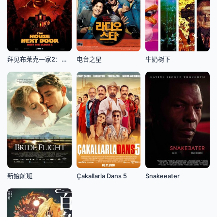
拜见布莱克一家2：邻家有鬼
电台之星
牛奶树下
新娘航班
Çakallarla Dans 5
Snakeeater