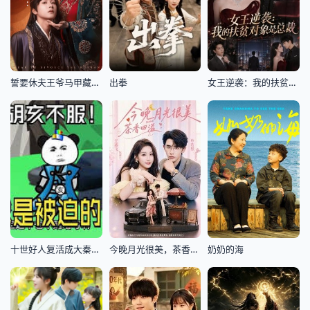
誓要休夫王爷马甲藏不住了
出拳
女王逆袭：我的扶贫对象是总裁
十世好人复活成大秦胡亥
今晚月光很美，茶香四溢
奶奶的海