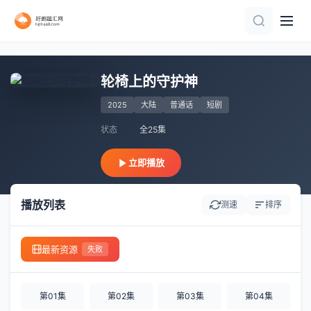
已完结
全集
全集完结
一口气看完
完结
第31集完结
正片
全80集
全集完结
更新全集
轮椅上的守护神
2025
大陆
普通话
短剧
状态
全25集
立即播放
播放列表
测速
排序
最新资源
失败
第01集
第02集
第03集
第04集