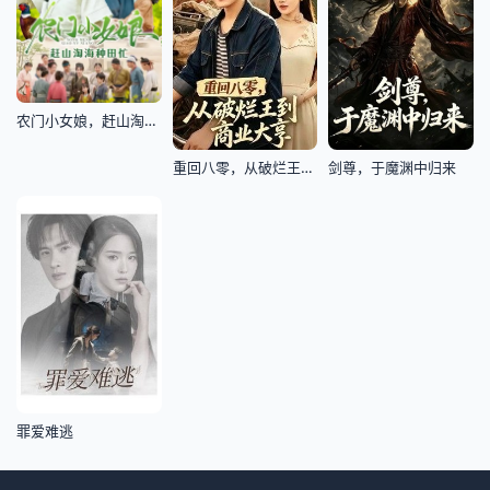
农门小女娘，赶山淘海种田忙
重回八零，从破烂王到商业大亨
剑尊，于魔渊中归来
罪爱难逃