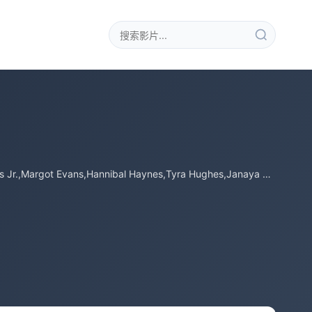
Nancy Bellany,Prudence Shaka Laka Boom,Art Corral,George Cyril,Mercellus Davis Jr.,Margot Evans,Hannibal Haynes,Tyra Hughes,Janaya Kaufman,Michael Bear Mcgee,Aimee Palance,Stephen Ross,Louis Smith &#039;Tre Luv&#039;,Debo Rah Sullivan,Marion Sweet