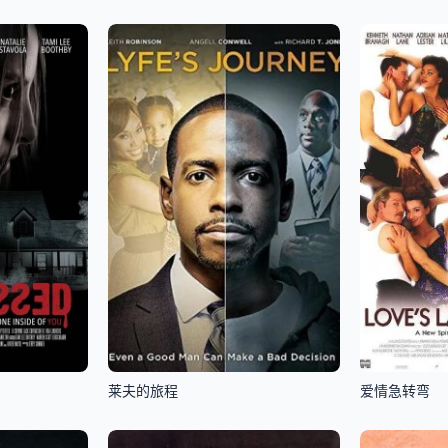
莱夫的旅程
爱情急转弯