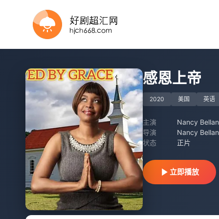
HD
正片
HD中字
HD中字
正片
HD中字
感恩上帝
2020
美国
英语
主演
导演
Nancy Bella
状态
正片
立即播放