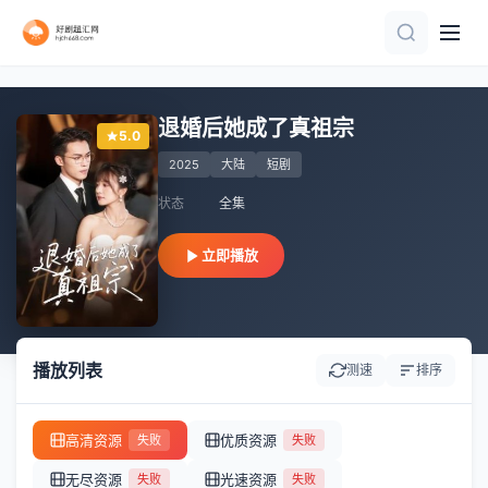
全81集
正片
完结
完结
全集完结
更新全集
一口气看完
已完结
完结
全集完结
退婚后她成了真祖宗
5.0
2025
大陆
短剧
状态
全集
立即播放
播放列表
测速
排序
高清资源
优质资源
失败
失败
无尽资源
光速资源
失败
失败