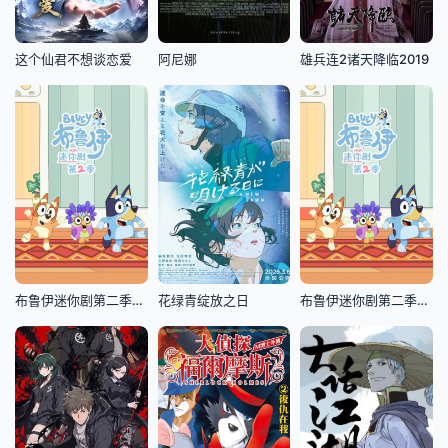
这个仙君不想谈恋爱
阿尼娜
雄兵连2诸天降临2019
布鲁伊迷你剧第二季国语版
花绿青绽放之日
布鲁伊迷你剧第二季(英文版)