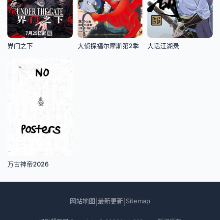
界门之下
大侦探福尔摩斯第2季
大话江湖录
万古神帝2026
网站地图
最新更新
Sitemap
|
|