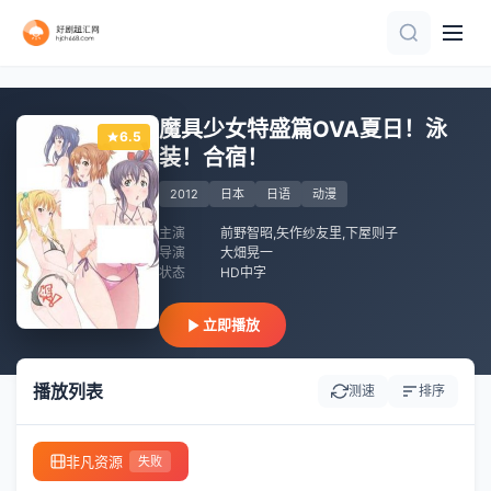
第9集
HD中字
已完结 共26集
第4集
TC中字
第4集
更新至05集
第14集
第十话 完结
更新至07集
魔具少女特盛篇OVA夏日！泳
6.5
装！合宿！
2012
日本
日语
动漫
主演
前野智昭,矢作纱友里,下屋则子
导演
大畑晃一
状态
HD中字
立即播放
播放列表
测速
排序
非凡资源
失败