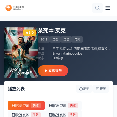
正片
HD国语
更新HD
HD中字
更新至高清
HD中字
正片
已完结
杀死本·莱克
5.0
2019
英国
英语
电影
主演
马丁·福特,尤金·西蒙,布隆森·韦伯,格雷琴· 易葛夫,迪米特里·列奥尼达斯,安德鲁·霍尔,adam astill,Ashley Thomas,斯克鲁比斯·皮普,james chalmers,meena rayann,布鲁斯·麦金农,查理·罗尔斯,丹·凯德,埃文特·斯特朗,william sciortino,Ania Gauer
导演
Erwan Marinopoulos
状态
HD中字
立即播放
播放列表
测速
排序
高清资源
优质资源
失败
失败
快速资源
极速资源
失败
失败