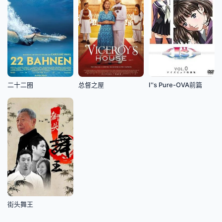
二十二圈
总督之屋
I''s Pure-OVA前篇
街头舞王