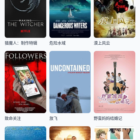
猎魔人：制作特辑
危险水域
漠上风云
致命关注
放飞
野蛮妈妈结婚记