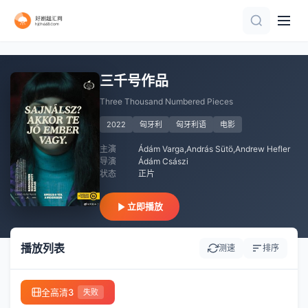
正片
HD中字
高清
HD
已完结
HD
正片
正片
三千号作品
Three Thousand Numbered Pieces
2022
匈牙利
匈牙利语
电影
主演
Ádám Varga,András Sütö,Andrew Hefler
导演
Ádám Császi
状态
正片
立即播放
播放列表
测速
排序
全高清3
失败