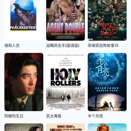
维和人员
战略突击手(国语版)
菲律宾恐怖故事15
阿娜的生日
犹太毒贩
半个月亮