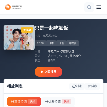
全集
已完结
更新至第27集
全集
全集
已完结
已完结
全集
全集
全集
只是一起吃顿饭
4.0
只是一起吃饭而已
2026
日本
日语
电视剧
主演
早见明里,伊藤健太郎
导演
吉野主 , 小川弹 , 井上雄介
状态
第5集
立即播放
播放列表
测速
排序
高清资源
优质资源
失败
失败