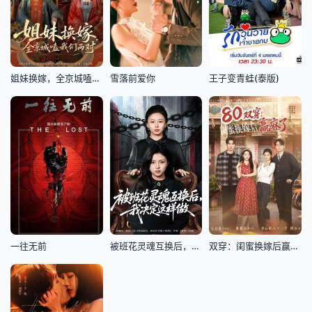
姐妹换嫁，全京城嗑我们两对
雪落前爱你
王子变青蛙(泰版)
一往无前
被班花灵魂互换后，我决定这样做
双穿：闺蜜换嫁后赢麻了