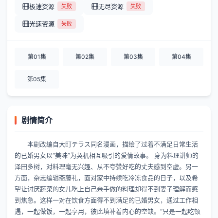
极速资源
无尽资源
失败
失败
光速资源
失败
第01集
第02集
第03集
第04集
第05集
剧情简介
本剧改编自大町テラス同名漫画，描绘了过着不满足日常生活
的已婚男女以“美味”为契机相互吸引的爱情故事。 身为料理讲师的
泽田多树，对料理毫无兴趣、从不夸赞好吃的丈夫感到空虚。另一
方面，杂志编辑斋藤礼，面对家中持续吃冷冻食品的日子，以及希
望让讨厌蔬菜的女儿吃上自己亲手做的料理却得不到妻子理解而感
到焦急。这样一对在饮食方面得不到满足的已婚男女，通过工作相
遇，一起做饭，一起享用，彼此填补着内心的空缺。“只是一起吃顿