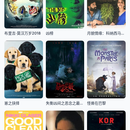
布里吉·莫汉万岁2018
凶榜
月貌情缘：科纳西马往事
崽之抉择
失衡凶间之恶念之最国语
怪兽在巴黎