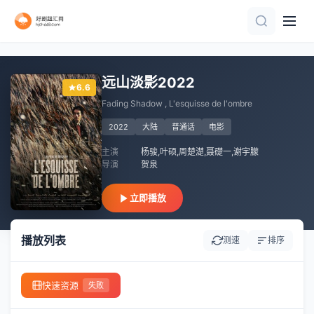
已完结
正片
HD
HD中字
正片
HD中字
远山淡影2022
6.6
Fading Shadow , L'esquisse de l'ombre
2022
大陆
普通话
电影
主演
杨骏,叶硕,周楚濋,聂礎一,谢宇朦
导演
贺泉
立即播放
播放列表
测速
排序
快速资源
失败