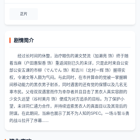
正片
剧情简介
经过长时间的休整，治疗眼伤的濑文焚流（加濑亮 饰）终于随
着当麻（户田惠梨香 饰）重返阔别已久的未详，只是此时来自公安
部公安五课的市柳（でんでん 饰）和吉川（北村一辉 饰）握得实
权，令濑文等人颇为气闷。与此同时，在市井算命的觉被一掌握瞬
间移动能力的黑衣男子射杀，同时遇害的还有觉的保镖以及几名无
辜市民。父母双双遇害而作为幸存者并且目击了黑衣人真实容颜的
少女久远望（谷村美月 饰）便成为对方追杀的目标。为了保护小
望，未详同仁通力合作，并持续追索黑衣人的真面目以及其背后的
阴谋。在此期间，当麻也展示了其不为人知的SPEC。一场斗智斗勇
的战斗拉开了序幕……