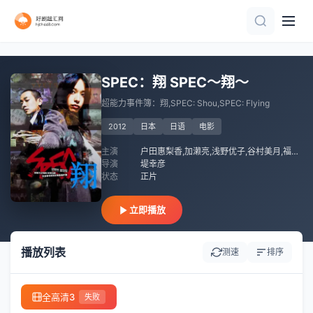
HD中字
正片
更新至高清
HD
HD中字
第8集完结
HD中字
正片
HD中字
已完结
SPEC：翔 SPEC〜翔〜
超能力事件簿：翔,SPEC: Shou,SPEC: Flying
2012
日本
日语
电影
主演
户田惠梨香,加濑亮,浅野优子,谷村美月,福田沙纪,神木隆之介,龙雷太,椎名桔平,城田优,绪方义博
导演
堤幸彦
状态
正片
立即播放
播放列表
测速
排序
全高清3
失败