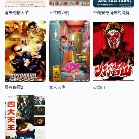
消失的情人节
人性的证明
圣胡安号消失的潜艇
曼谷保镖2
双人入住
火焰山