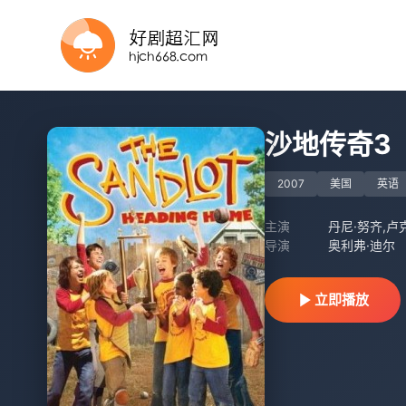
正片
HD中字
正片
正片
正片
正片
正片
沙地传奇3
2007
美国
英语
主演
丹尼·努齐,卢
导演
奥利弗·迪尔
立即播放