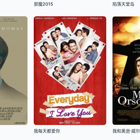
邪魔2015
陷落天堂岛
我每天都爱你
我和奥逊·威