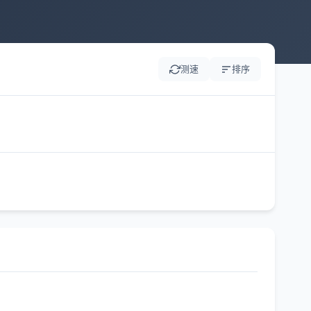
测速
排序