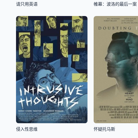
请只用英语
帷幕：波洛的最后一案
侵入性思维
怀疑托马斯