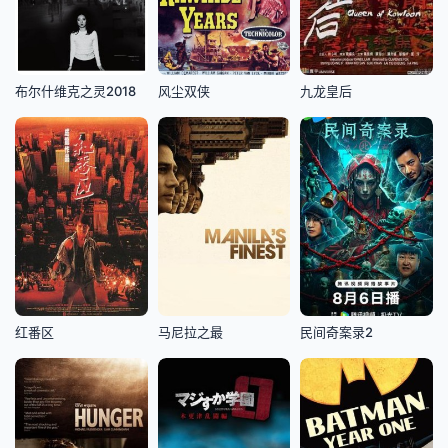
布尔什维克之灵2018
风尘双侠
九龙皇后
红番区
马尼拉之最
民间奇案录2