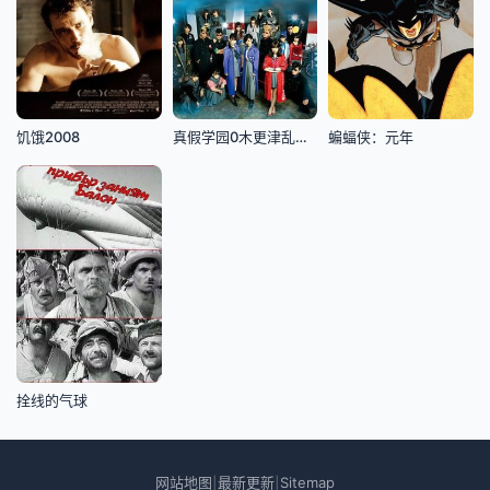
饥饿2008
真假学园0木更津乱斗篇
蝙蝠侠：元年
拴线的气球
网站地图
最新更新
Sitemap
|
|