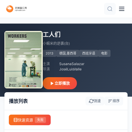
正片
已完结
已完结
正片
HD国语
HD
已完结
HD
HD中字
工人们
小蝦米的逆袭(台)
2013
德国,墨西哥
西班牙语
电影
主演
SusanaSalazar
导演
JoséLuisValle
立即播放
播放列表
测速
排序
快速资源
失败