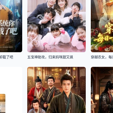
卸载了吧
五宝神助攻，归来妈咪甜又飒
穿越农女，每