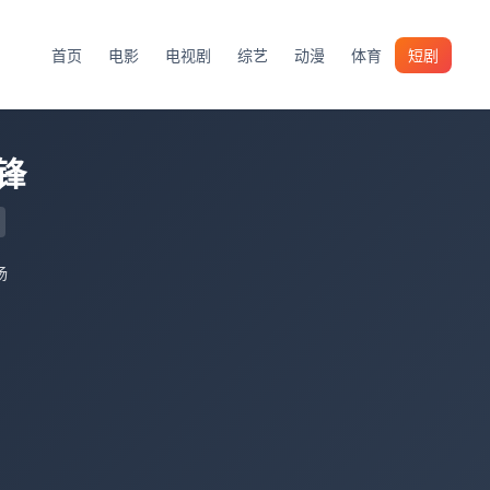
首页
电影
电视剧
综艺
动漫
体育
短剧
锋
杨