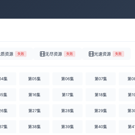
优质资源
无尽资源
光速资源
失败
失败
失败
04集
第05集
第06集
第07集
第0
15集
第16集
第17集
第18集
第1
26集
第27集
第28集
第29集
第3
37集
第38集
第39集
第40集
第4