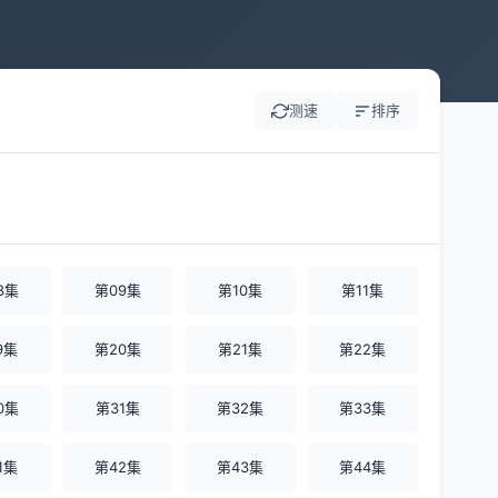
测速
排序
8集
第09集
第10集
第11集
9集
第20集
第21集
第22集
0集
第31集
第32集
第33集
1集
第42集
第43集
第44集