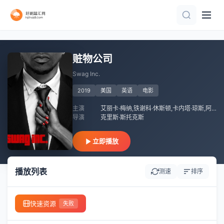
HD中字
正片
HD
HD中字
HD中字
正片
赃物公司
Swag Inc.
2019
美国
英语
电影
主演
艾丽卡·梅纳,铁谢科·休斯顿,卡内塔·琼斯,阿迪亚·朱尼贾,马西卡·卡莱莎
导演
克里斯·斯托克斯
立即播放
播放列表
测速
排序
快速资源
失败