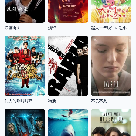
浪漫街头
残留
超大一年级生和超小二年级生
伟大的咻啦啦砰
狗池
不见不念