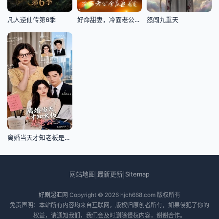
凡人逆仙传第6季
好命甜妻，冷面老公全家追着宠.
怒闯九重天
离婚当天才知老板是老公
网站地图
最新更新
Sitemap
|
|
好剧超汇网
Copyright © 2026
hjch668.com
版权所有
免责声明：本站所有内容均来自互联网，版权归原创者所有，如果侵犯了你的
权益，请通知我们，我们会及时删除侵权内容，谢谢合作。