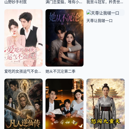
山野妙手村医
满门恋爱脑，唯有小师弟正的发邪
我宫斗冠军，矜贵世子俯首称臣
天尊让我啵一口
爱吃的女孩运气不会太差
她从不沉沦第二季