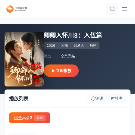
更新全集
已完结
全集完结
全集完结
正片
全集完结
正片
正片
全集完结
全集完结
卿卿入怀川3：入伍篇
2026
大陆
普通话
短剧
状态
全集完结
立即播放
播放列表
测速
排序
全高清3
失败