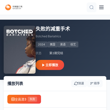
张靓颖潘玮柏唱响湘潭
追梦深蓝
更新至20260608
第35集
第17期完结
第10期完结
第7期
更新至20260804期
六一完整版
更新至20260618期
失败的减重手术
Botched Bariatrics
2024
美国
英语
综艺
状态
第3期完结
立即播放
播放列表
测速
排序
全高清3
失败