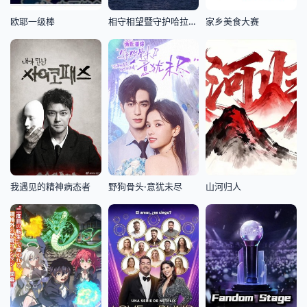
欧耶一级棒
相守相望暨守护哈拉湖行动
家乡美食大赛
我遇见的精神病态者
野狗骨头·意犹未尽
山河归人