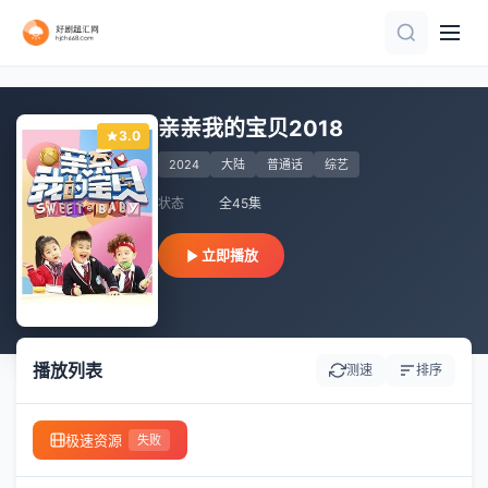
更新至第20260806期
第1集
连载中 连载到2期
第4期
20260801第4期
第1集
第7集
已完结
更新至第04集
第8集完结
亲亲我的宝贝2018
3.0
2024
大陆
普通话
综艺
状态
全45集
立即播放
播放列表
测速
排序
极速资源
失败