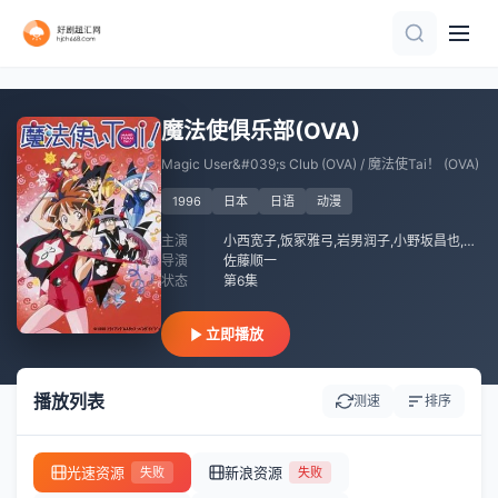
更新至02集
第84集完结
全10集
第54集完结
更新至06集
第15集
已完结
第37集
第45集完结
更新至05集
魔法使俱乐部(OVA)
Magic User&#039;s Club (OVA) / 魔法使Tai！ (OVA)
1996
日本
日语
动漫
主演
小西宽子,饭冢雅弓,岩男润子,小野坂昌也,子安武人
导演
佐藤顺一
状态
第6集
立即播放
播放列表
测速
排序
光速资源
新浪资源
失败
失败