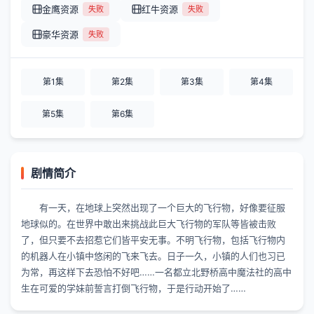
金鹰资源
红牛资源
失败
失败
豪华资源
失败
第1集
第2集
第3集
第4集
第5集
第6集
剧情简介
有一天，在地球上突然出现了一个巨大的飞行物，好像要征服
地球似的。在世界中敢出来挑战此巨大飞行物的军队等皆被击败
了，但只要不去招惹它们皆平安无事。不明飞行物，包括飞行物内
的机器人在小镇中悠闲的飞来飞去。日子一久，小镇的人们也习已
为常，再这样下去恐怕不好吧……一名都立北野桥高中魔法社的高中
生在可爱的学妹前誓言打倒飞行物，于是行动开始了……