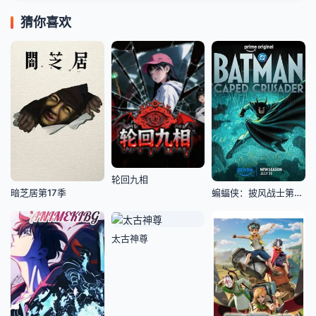
猜你喜欢
轮回九相
暗芝居第17季
蝙蝠侠：披风战士第2季
太古神尊