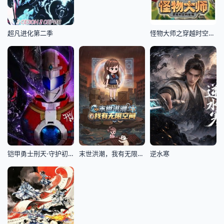
超凡进化第二季
​怪物大师之穿越时空的怪物​
铠甲勇士刑天·守护初心
末世洪潮，我有无限空间
逆水寒