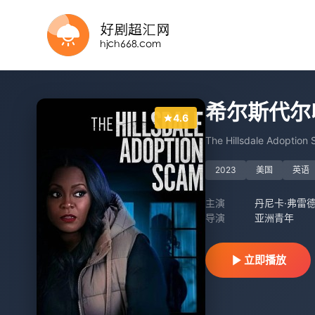
HD国语
正片
HD中字
HD中字
已完结
正片
正片
正片
希尔斯代尔
4.6
The Hillsdale Adoption
2023
美国
英语
主演
丹尼卡·弗雷德
导演
亚洲青年
立即播放