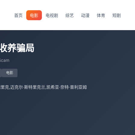
首页
电影
电视剧
综艺
动漫
体育
短剧
收养骗局
 Scam
电影
里克,迈克尔·斯特里克兰,凯希亚·奈特·普利亚姆