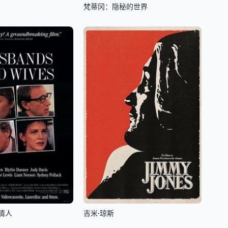
梵蒂冈：隐秘的世界
情人
吉米·琼斯