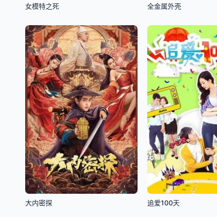
女模特之死
全金属外壳
大内密探
追爱100天