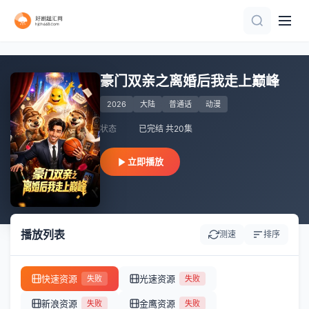
第22集完结
第12集完结
第73集完结
更新至10集
更新至13集
第8集
第21集
第43集
连载中 连载到3集
第30集
豪门双亲之离婚后我走上巅峰
2026
大陆
普通话
动漫
状态
已完结 共20集
立即播放
播放列表
测速
排序
快速资源
光速资源
失败
失败
新浪资源
金鹰资源
失败
失败