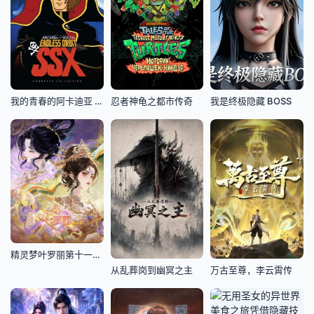
我的青春的阿卡迪亚 无限轨道SSX
忍者神龟之都市传奇
我是终极隐藏 BOSS
精灵梦叶罗丽第十一季(下)
从乱葬岗到幽冥之主
万古至尊，李云霄传