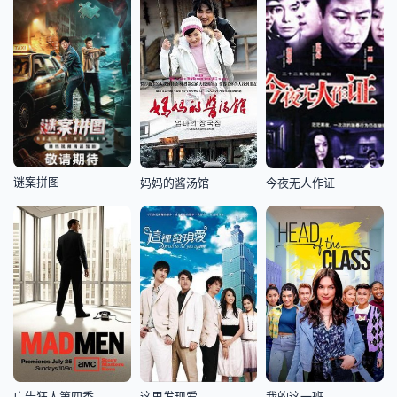
谜案拼图
妈妈的酱汤馆
今夜无人作证
广告狂人第四季
这里发现爱
我的这一班