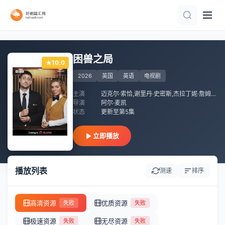
已完结 共34集
已完结
已完结
已完结
已完结
已完结 共10集
全集
完结
已完结 共24集
全集
困兽之局
10.0
2026
英国
英语
电视剧
主演
迈克尔·索恰,谢里丹·史密斯,杰拉丁妮·詹姆斯,肖恩·梅森,路易斯·埃默里克,巴里·斯隆,奥索利亚·茱莉娅·帕普,莫娜·古德温,Eileen O&amp;#039;Brien,Max Ainsworth,Sophie Mensah,Anton Bibby,Gemma Barraclough,Sue Jenkins,Rose McDermott
导演
阿尔·麦凯
状态
更新至第5集
立即播放
播放列表
测速
排序
高清资源
优质资源
失败
失败
极速资源
无尽资源
失败
失败