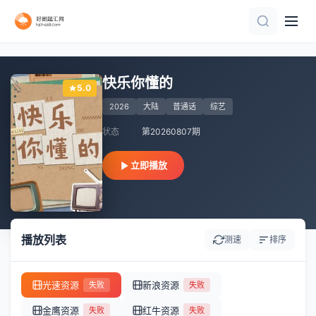
第6集完结
第10集完结
第2期
第5集完结
更新至第1集
已完结 共6期
更新至20260801期
第1集
更新至02期
连载中 连载到2期
快乐你懂的
5.0
2026
大陆
普通话
综艺
状态
第20260807期
立即播放
播放列表
测速
排序
光速资源
新浪资源
失败
失败
金鹰资源
红牛资源
失败
失败