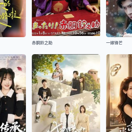
赤胴鈴之助
一嫁锋芒