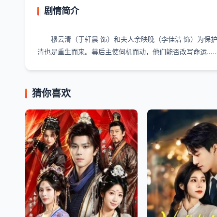
剧情简介
穆云清（于轩晨 饰）和夫人余映晚（李佳洁 饰）为
清也是重生而来。幕后主使伺机而动，他们能否改写命运…
猜你喜欢