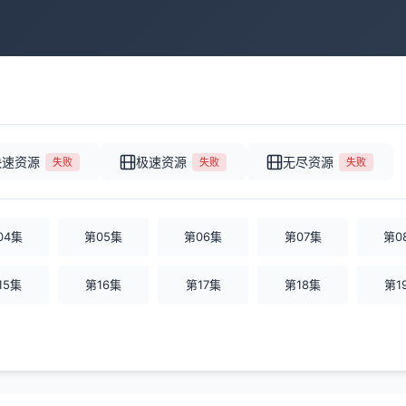
快速资源
极速资源
无尽资源
失败
失败
失败
04集
第05集
第06集
第07集
第0
15集
第16集
第17集
第18集
第1