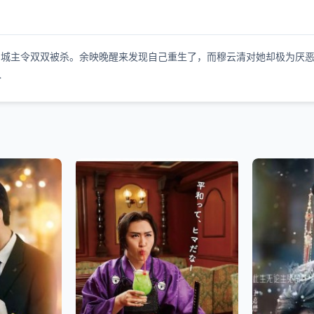
保护城主令双双被杀。余映晚醒来发现自己重生了，而穆云清对她却极为厌
…