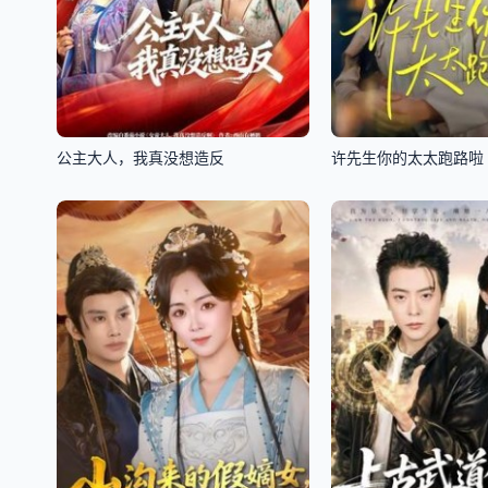
公主大人，我真没想造反
许先生你的太太跑路啦