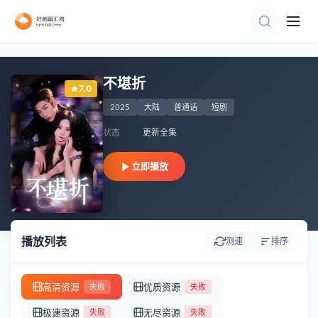
第85集完结
完结
全集
完结
已完结
全集完结
全71集
完结
全集完结
全集完结
不堪折
7.0
2025
大陆
普通话
短剧
状态
更新全集
立即播放
播放列表
测速
排序
高清资源
优质资源
失败
失败
极速资源
无尽资源
失败
失败