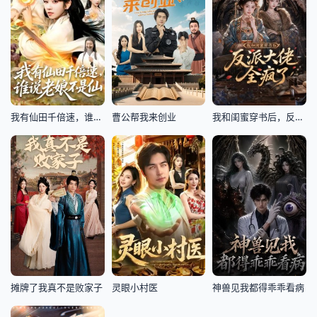
我有仙田千倍速，谁说老娘不是仙
曹公帮我来创业
我和闺蜜穿书后，反派大佬全疯了
摊牌了我真不是败家子
灵眼小村医
神兽见我都得乖乖看病