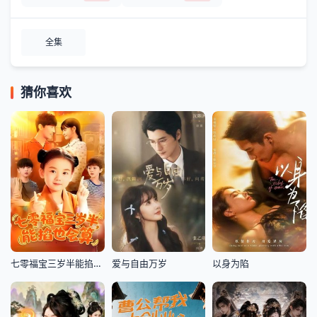
全集
猜你喜欢
七零福宝三岁半能掐也会算
爱与自由万岁
以身为陷