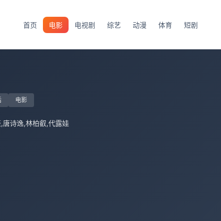
首页
电影
电视剧
综艺
动漫
体育
短剧
话
电影
,唐诗逸,林柏叡,代露娃