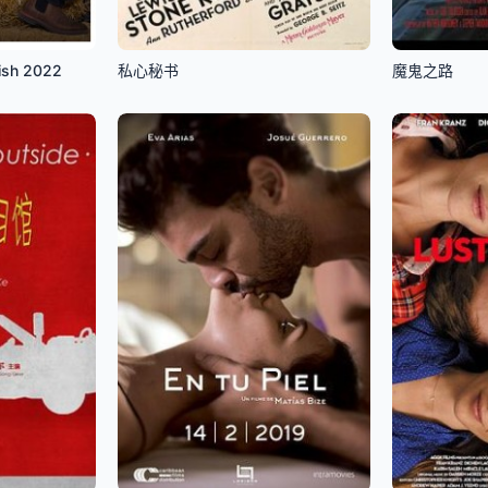
ish 2022
私心秘书
魔鬼之路