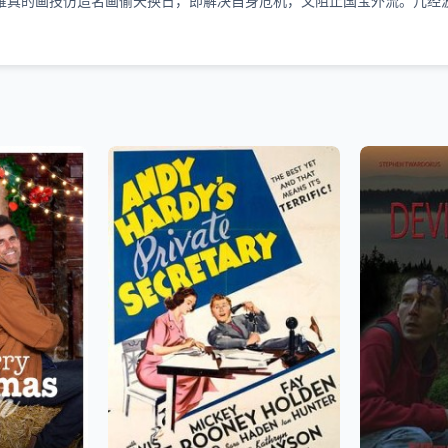
雁真的画技仿造名画偷天换日，即解决自身危机，又阻止国宝外流。几经