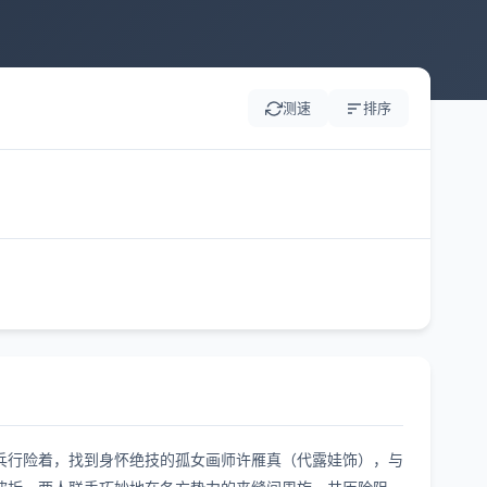
测速
排序
兵行险着，找到身怀绝技的孤女画师许雁真（代露娃饰），与