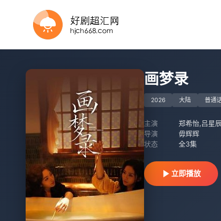
HD
HD国语
正片
HD
HD中字
HD中字
画梦录
2026
大陆
普通
主演
郑希怡,吕星辰
导演
毋辉辉
状态
全3集
立即播放