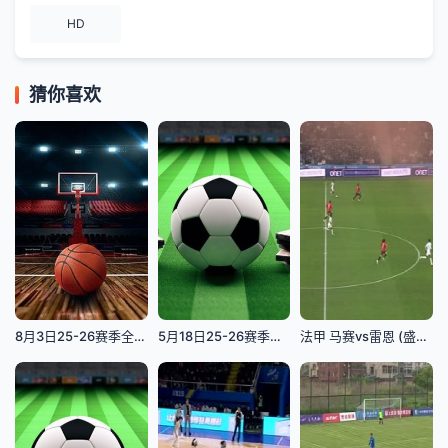
HD
猜你喜欢
8月3日25-26赛季全国青年篮球联赛 浙江广厦88VS64福建浔兴
5月18日25-26赛季英超联赛 纽卡斯尔联VS西汉姆联
法甲 马赛vs雷恩 (盛斌) 20231203