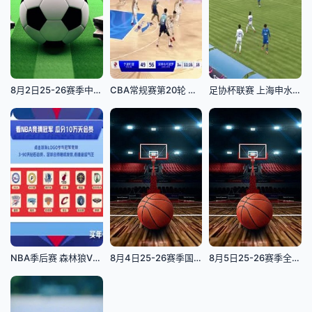
8月2日25-26赛季中乙联赛 广州蒲公英VS武汉三镇B队
CBA常规赛第20轮 宁波町渥VS深圳马可波罗 20231223(陈涛)
足协杯联赛 上海申水VS海口名城尚南堂 20240421
NBA季后赛 森林狼VS掘金 20240505
8月4日25-26赛季国青男篮热身赛 中国U18男篮VS加拿大大卫安篮球学院
8月5日25-26赛季全国青年篮球联赛 浙江稠州银行67VS85龙狮青年