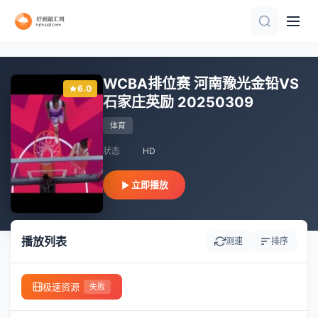
正片
正片
HD
正片
HD
HD
HD
正片
正片
更新至HD
WCBA排位赛 河南豫光金铅VS
6.0
石家庄英励 20250309
体育
状态
HD
立即播放
播放列表
测速
排序
极速资源
失败