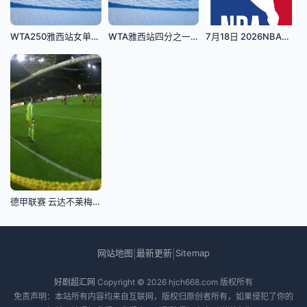
WTA250雅西站女单第二轮：奥里尼科娃VS普里丹金娜
WTA雅西站四分之一决赛： 克雷吉茨科娃VS郑钦文
7月18日 2026NBA夏季联赛 公牛VS骑士
德甲联赛 云达不莱梅VS科隆 20251129
网站地图
最新更新
Sitemap
|
|
好剧超汇网
Copyright © 2026
hjch668.com
版权所有
免责声明：本站所有内容均来自互联网，版权归原创者所有，如果侵犯了你的