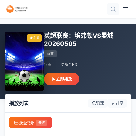
更新至HD
正片
HD
更新至HD
更新至HD
正片
更新至HD
更新至HD
更新国语
更新至HD
英超联赛：埃弗顿VS曼城
2.0
20260505
体育
状态
更新至HD
立即播放
播放列表
测速
排序
极速资源
失败