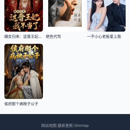
嫡女归来：这晋王妃我不当了
绝色代驾
一不小心老板爱上我
侯府那个病秧子公子
网站地图
最新更新
Sitemap
|
|