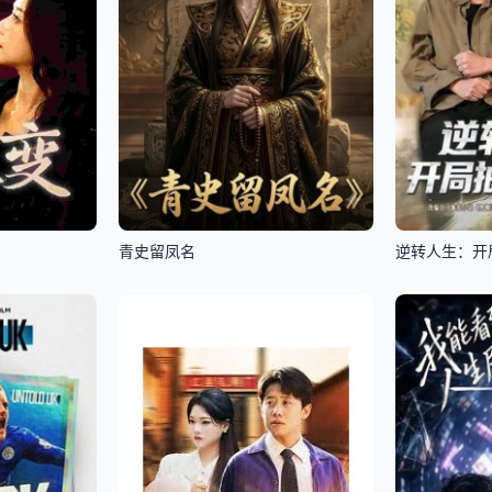
青史留凤名
逆转人生：开