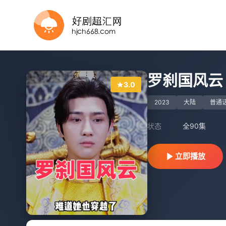
已完结
已完结
全集完结
完结
更新全集
全集完结
正片
完结
完结
完结
罗刹国风云
3.0
2023
大陆
普通
状态
全90集
立即播放