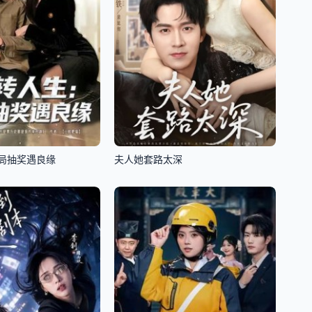
局抽奖遇良缘
夫人她套路太深