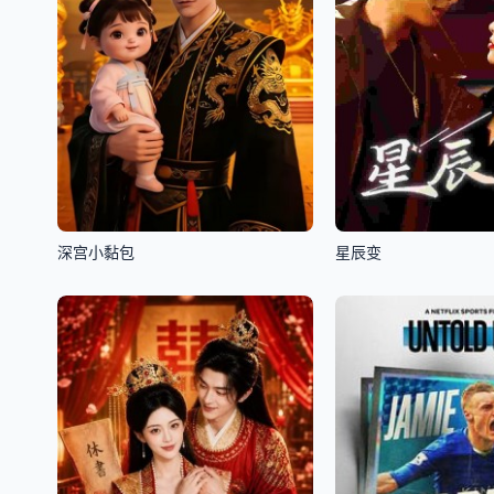
深宫小黏包
星辰变