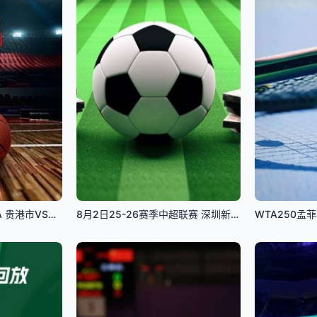
8月1日25-26赛季桂BA 贵港市VS南宁市
8月2日25-26赛季中超联赛 深圳新鹏城VS重庆铜梁龙