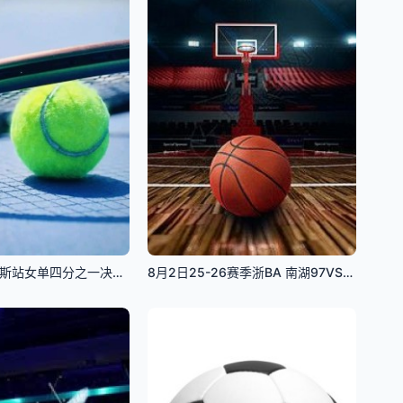
WTA250孟菲斯站女单四分之一决赛：维德曼诺娃VS沃利内茨
8月2日25-26赛季浙BA 南湖97VS84秀洲