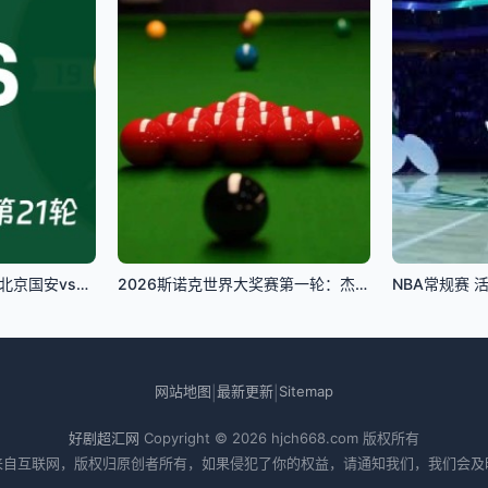
中超第21轮全场回放：北京国安vs浙江俱乐部绿城
2026斯诺克世界大奖赛第一轮：杰克·利索夫斯基VS常冰玉
NBA常规赛 活
网站地图
最新更新
Sitemap
|
|
好剧超汇网
Copyright © 2026
hjch668.com
版权所有
来自互联网，版权归原创者所有，如果侵犯了你的权益，请通知我们，我们会及