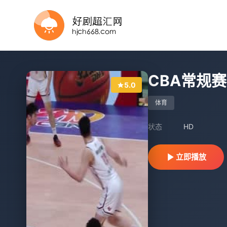
HD
正片
正片
更新至HD
正片
正片
20260801
更新至HD
更新至HD
更新国语
CBA常规赛
5.0
体育
状态
HD
立即播放