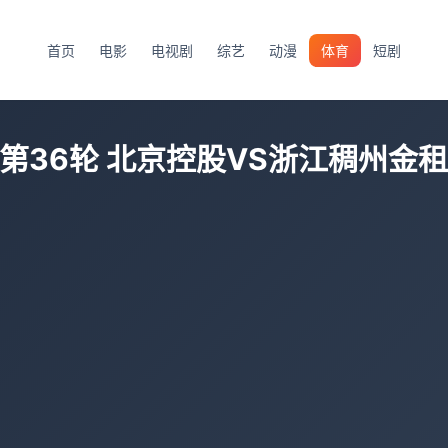
首页
电影
电视剧
综艺
动漫
体育
短剧
第36轮 北京控股VS浙江稠州金租 2