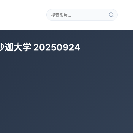
大学 20250924