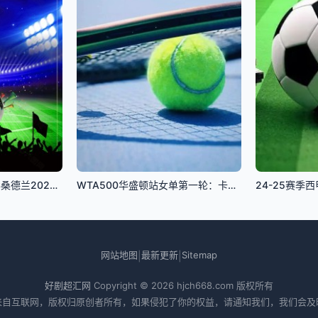
足球热身赛：利物浦VS桑德兰20260726
WTA500华盛顿站女单第一轮：卡萨金娜VS卡林斯卡娅
网站地图
最新更新
Sitemap
|
|
好剧超汇网
Copyright © 2026
hjch668.com
版权所有
来自互联网，版权归原创者所有，如果侵犯了你的权益，请通知我们，我们会及