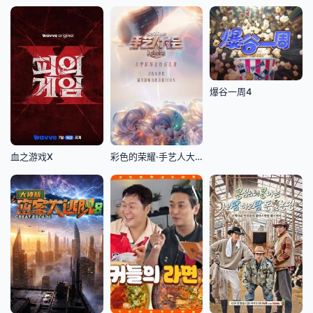
爆谷一周4
血之游戏X
彩色的荣耀·手艺人大会第二季