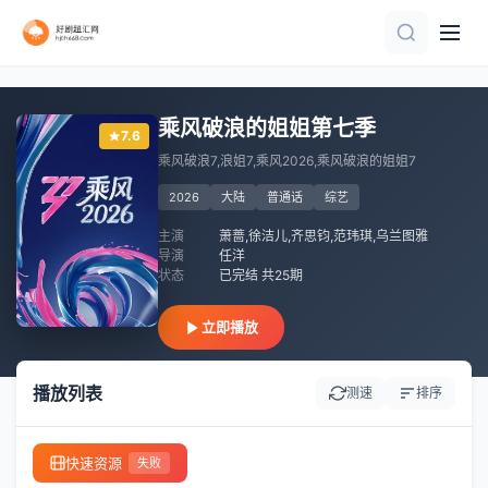
第3期
第12集
第2期
更新至06集
更新至20240630期
更新至第7集
更新至20260805期下
第2期
第6期
更新至2026桃你喜欢IP互动嘉年华 田曦薇胡一天连线力推《天才，女友》
乘风破浪的姐姐第七季
7.6
乘风破浪7,浪姐7,乘风2026,乘风破浪的姐姐7
2026
大陆
普通话
综艺
主演
萧蔷,徐洁儿,齐思钧,范玮琪,乌兰图雅
导演
任洋
状态
已完结 共25期
立即播放
播放列表
测速
排序
快速资源
失败