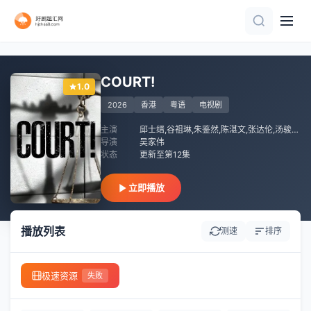
全集
已完结 共3集
第20集完结
全集
全集
完结
第4集
第14集
全集
第12集
COURT!
1.0
2026
香港
粤语
电视剧
主演
邱士缙,谷祖琳,朱鉴然,陈湛文,张达伦,汤骏业,陆骏光,黄正宜,黄德斌,许博文,欧镇灏,徐浩昌,苏家乐,伍咏诗,彭杏英,陈淑仪,练美娟,张锦程,张纹嘉,林子杰
导演
吴家伟
状态
更新至第12集
立即播放
播放列表
测速
排序
极速资源
失败