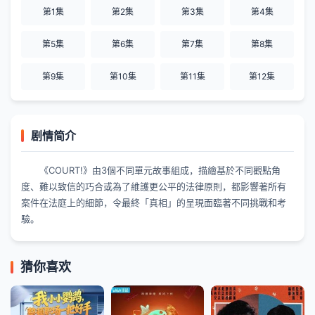
第1集
第2集
第3集
第4集
第5集
第6集
第7集
第8集
第9集
第10集
第11集
第12集
剧情简介
《COURT!》由3個不同單元故事組成，描繪基於不同觀點角
度、難以致信的巧合或為了維護更公平的法律原則，都影響著所有
案件在法庭上的細節，令最終「真相」的呈現面臨著不同挑戰和考
驗。
猜你喜欢