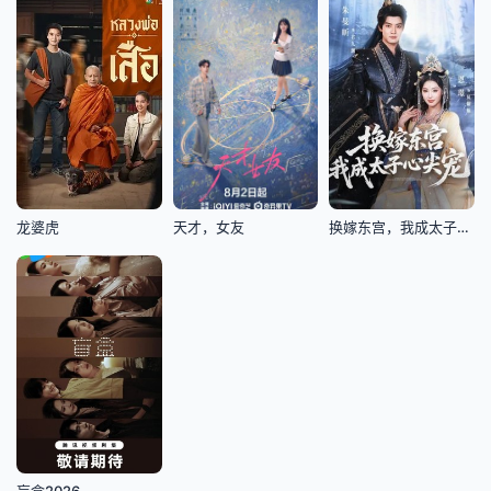
龙婆虎
天才，女友
换嫁东宫，我成太子心尖宠