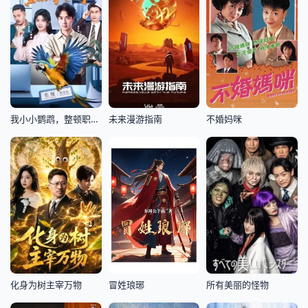
我小小鹦鹉，整顿职场一把好手
未来漫游指南
不婚妈咪
所有美丽的怪物
化身为树主宰万物
冒姓琅琊