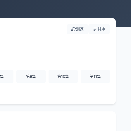
测速
排序
8集
第9集
第10集
第11集