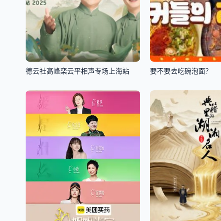
德云社高峰栾云平相声专场上海站
要不要去吃碗泡面？