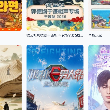
德云社郭德纲于谦相声专场宁波站2026
粤旅玩家