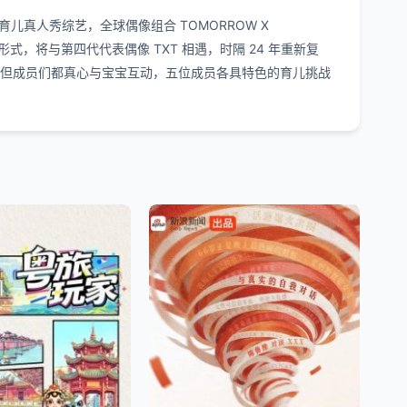
育儿真人秀综艺，全球偶像组合 TOMORROW X
式，将与第四代代表偶像 TXT 相遇，时隔 24 年重新复
拙，但成员们都真心与宝宝互动，五位成员各具特色的育儿挑战