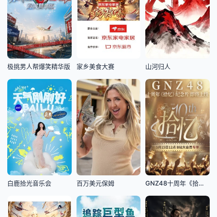
极挑男人帮爆笑精华版
家乡美食大赛
山河归人
白鹿拾光音乐会
百万美元保姆
GNZ48十周年《拾忆》纪念片