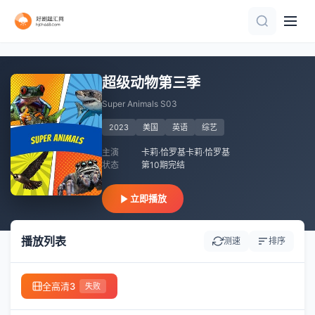
第4期
连载中 连载到2期
第1集
第1期
第8集完结
第4期
更新至20260802第2集
第12期完结
第10集完结
更新至20260703期
超级动物第三季
Super Animals S03
2023
美国
英语
综艺
主演
卡莉·恰罗基卡莉·恰罗基
状态
第10期完结
立即播放
播放列表
测速
排序
全高清3
失败