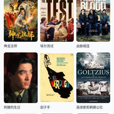
神龙法师
埃尔测试
血脉相连
阿娜的生日
刽子手
高俅斯和鹈鹕公社