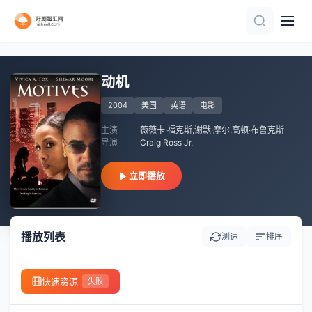
HD中字
HD中字
高清
正片
正片
正片
HD中字
HD
正片
动机
2004
美国
英语
电影
主演
薇薇卡·福克斯,谢默·摩尔,高顿·布鲁克斯
导演
Craig Ross Jr.
立即播放
播放列表
测速
排序
快速资源
失败