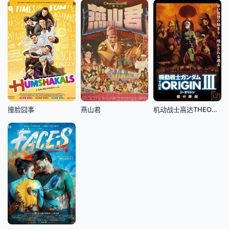
撞脸囧事
燕山君
机动战士高达THEORIGINⅢ破晓起义