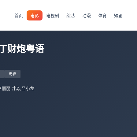
首页
电影
电视剧
综艺
动漫
体育
短剧
丁财炮粤语
话
电影
李丽丽,井淼,吕小龙