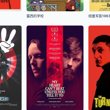
露西的学校
纽曼军医196