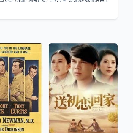
人周立德（井淼）前来道贺，并希望黄飞鸿能够帮助他在来年