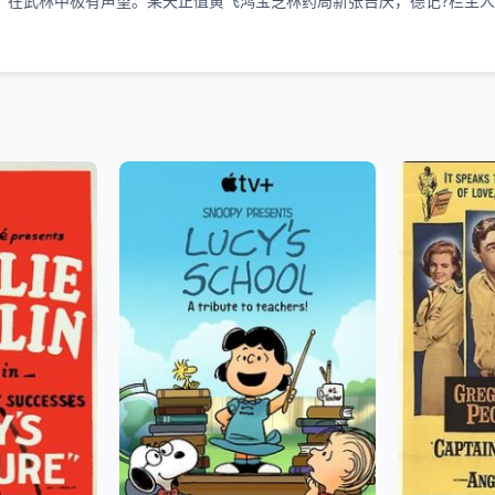
，在武林中极有声望。某天正值黄飞鸿宝芝林药局新张吉庆，德记?栏主