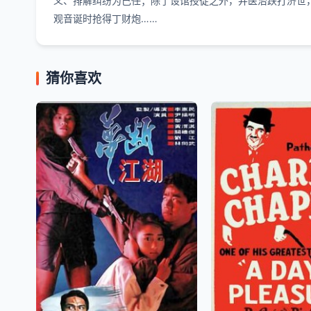
义、排解纠纷为己任；除了设馆授徒之外，并医治跌打济世
观音诞时抢得丁财炮……
猜你喜欢