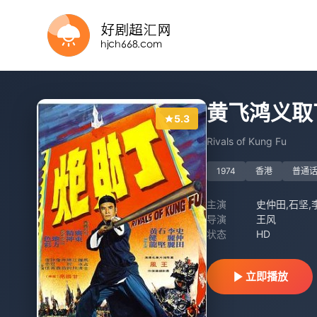
HD
正片
HD
HD
HD
HD
HD中字
正片
已完结
黄飞鸿义取
5.3
Rivals of Kung Fu
1974
香港
普通
主演
史仲田,石坚,
导演
王风
状态
HD
立即播放