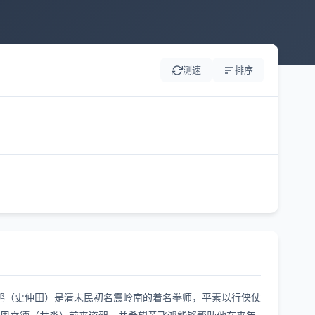
测速
排序
鸿（史仲田）是清末民初名震岭南的着名拳师，平素以行侠仗