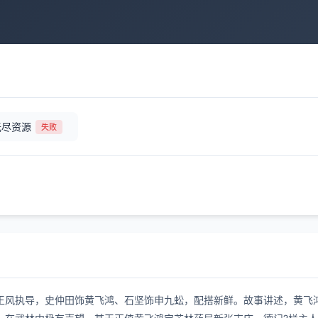
无尽资源
失败
王风执导，史仲田饰黄飞鸿、石坚饰申九蚣，配搭新鲜。故事讲述，黄飞