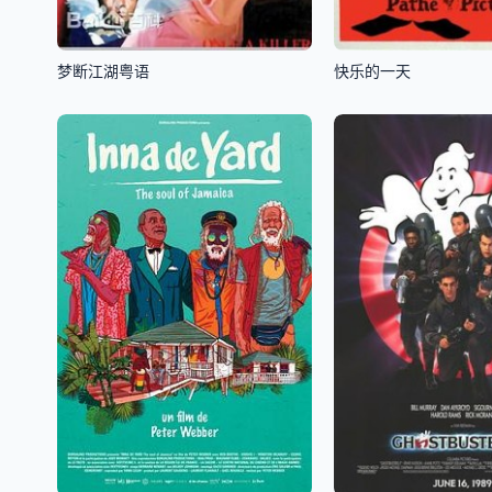
梦断江湖粤语
快乐的一天