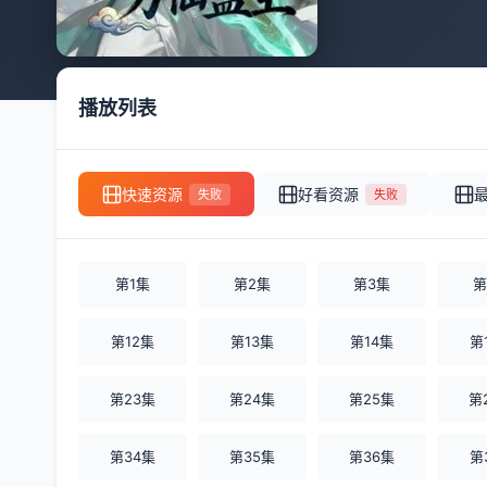
播放列表
快速资源
好看资源
失败
失败
第1集
第2集
第3集
第
第12集
第13集
第14集
第
第23集
第24集
第25集
第
第34集
第35集
第36集
第