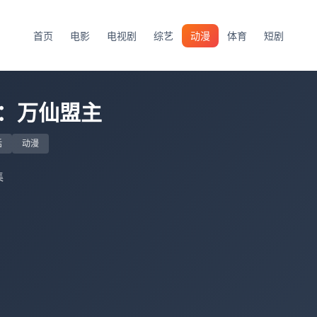
首页
电影
电视剧
综艺
动漫
体育
短剧
：万仙盟主
话
动漫
集