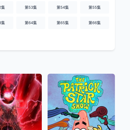
2集
第53集
第54集
第55集
3集
第64集
第65集
第66集