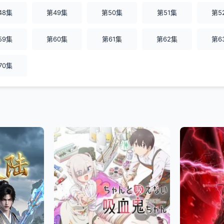
48集
第49集
第50集
第51集
第5
59集
第60集
第61集
第62集
第6
70集