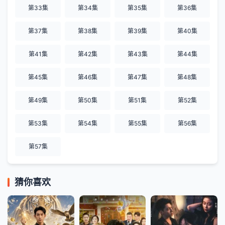
第33集
第34集
第35集
第36集
第37集
第38集
第39集
第40集
第41集
第42集
第43集
第44集
第45集
第46集
第47集
第48集
第49集
第50集
第51集
第52集
第53集
第54集
第55集
第56集
第57集
猜你喜欢