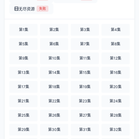
无尽资源
失败
第1集
第2集
第3集
第4集
第5集
第6集
第7集
第8集
第9集
第10集
第11集
第12集
第13集
第14集
第15集
第16集
第17集
第18集
第19集
第20集
第21集
第22集
第23集
第24集
第25集
第26集
第27集
第28集
第29集
第30集
第31集
第32集