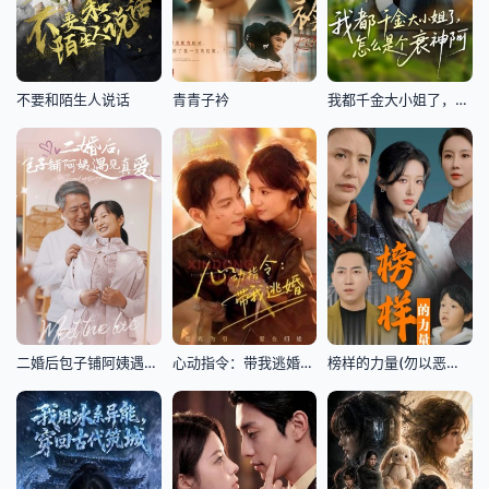
不要和陌生人说话
青青子衿
我都千金大小姐了，怎么是个衰神阿
二婚后包子铺阿姨遇见真爱
心动指令：带我逃婚＆玫瑰窃贼
榜样的力量(勿以恶小而为之)