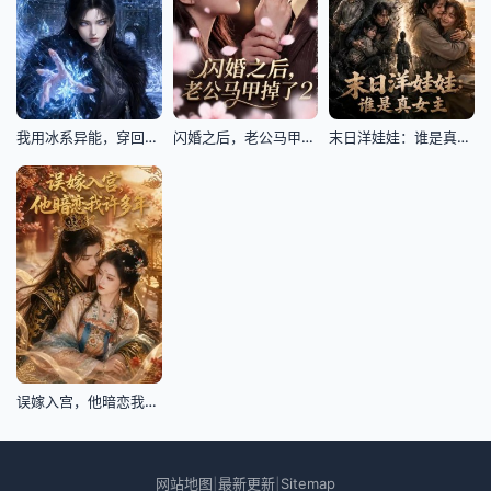
我用冰系异能，穿回古代筑城
闪婚之后，老公马甲掉了2
末日洋娃娃：谁是真女主
误嫁入宫，他暗恋我许多年
网站地图
最新更新
Sitemap
|
|