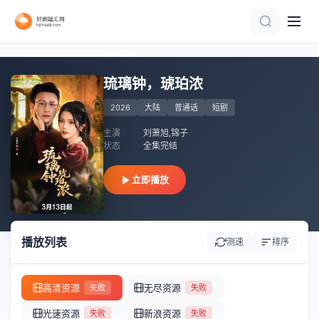
更新第23集
第61-80集完结
正片
完结
全集完结
第21-30集完结
全集完结
全集完结
全集完结
全集完结
琉璃钟，琥珀浓
2026
大陆
普通话
短剧
主演
刘萧旭,锦子
状态
全集完结
立即播放
播放列表
测速
排序
高清资源
无尽资源
失败
失败
光速资源
新浪资源
失败
失败