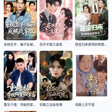
系统在手：骗子反被我拿捏.
花开半夏又逢君
萌宝归来爹地妈咪要热恋了
重生千禧：夺敌所爱做首富
狂飙之浴血玫瑰
母跪儿天不容