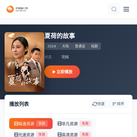
全集
全88集
全集完结
正片
全集完结
第61-76集完结
完结
全69集
完结
全集完结
夏荷的故事
2024
大陆
普通话
短剧
状态
完结
立即播放
播放列表
测速
排序
极速资源
非凡资源
失败
失败
光速资源
高清资源
失败
失败