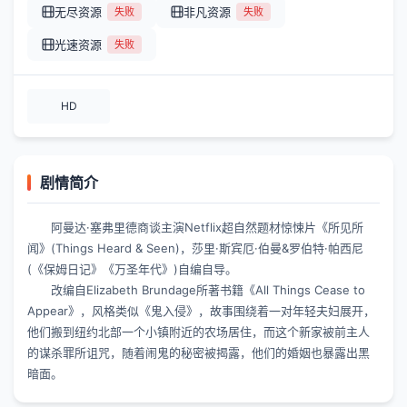
无尽资源
非凡资源
失败
失败
光速资源
失败
HD
剧情简介
阿曼达·塞弗里德商谈主演Netflix超自然题材惊悚片《所见所
闻》(Things Heard & Seen)，莎里·斯宾厄·伯曼&罗伯特·帕西尼
(《保姆日记》《万圣年代》)自编自导。
改编自Elizabeth Brundage所著书籍《All Things Cease to
Appear》，风格类似《鬼入侵》，故事围绕着一对年轻夫妇展开，
他们搬到纽约北部一个小镇附近的农场居住，而这个新家被前主人
的谋杀罪所诅咒，随着闹鬼的秘密被揭露，他们的婚姻也暴露出黑
暗面。