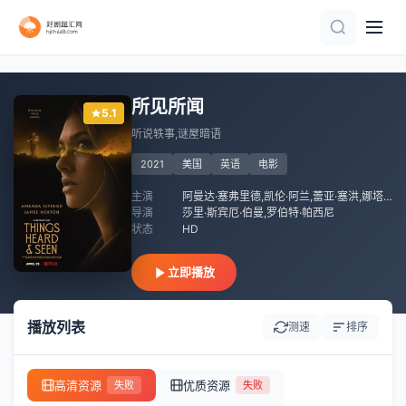
HD中字
正片
HD
已完结
已完结
HD中字
正片
HD
HD
所见所闻
5.1
听说轶事,谜屋暗语
2021
美国
英语
电影
主演
阿曼达·塞弗里德,凯伦·阿兰,蕾亚·塞洪,娜塔莉·戴尔,詹姆斯·诺顿,F·默里·亚伯拉罕,迈克尔·奥吉弗,詹姆斯·乌尔班尼亚克,亚历克斯·诺伊施泰特,杰克·戈尔,迈克尔·阿伯特,科特·史密斯,奥利维娅·博勒姆-温,乔伊·奥扎纳,夏洛特·麦尔,玛丽恩·麦科里,詹姆斯·海恩德曼,本·格兰尼,Kelcy Griffin,Ana Sophia Heger
导演
莎里·斯宾厄·伯曼,罗伯特·帕西尼
状态
HD
立即播放
播放列表
测速
排序
高清资源
优质资源
失败
失败