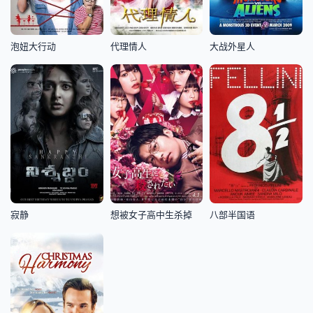
泡妞大行动
代理情人
大战外星人
寂静
想被女子高中生杀掉
八部半国语