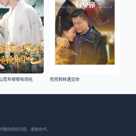
山荒年顿顿有肉吃
兜兜转转遇见你
时删除侵权内容，谢谢合作。