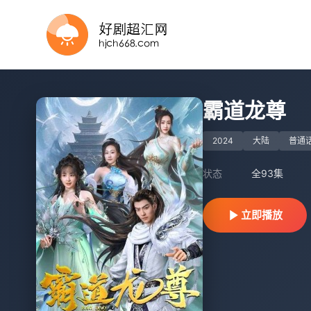
完结
完结
完结
第46集完结
全集完结
完结
更新全集
全集完结
第118集完结
更新全集
霸道龙尊
2024
大陆
普通
状态
全93集
立即播放