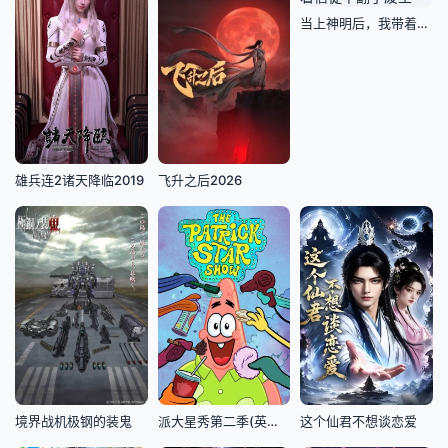
当上神明后，我带着信徒干翻了废土
雄兵连2诸天降临2019
飞升之后2026
境界战机极钢的装鬼
派大星秀第二季(英文版)
这个仙君不想谈恋爱