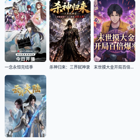
一念永恒完结季
杀神归来：三界弑神录
末世摸大金开局百倍爆率