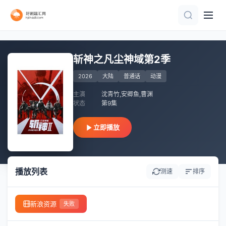
已完结 共26集
第24集完结
第6集
已完结 共6集
第11集完结
第9集
连载中 连载到5集
第34集完结
第4集
更新至09集
斩神之凡尘神域第2季
2026
大陆
普通话
动漫
主演
沈青竹,安卿鱼,曹渊
状态
第9集
立即播放
播放列表
测速
排序
新浪资源
失败