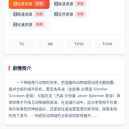
优质资源
高清资源
失败
失败
极速资源
无尽资源
失败
失败
光速资源
失败
TC
HD
TCV2
TCV4
剧情简介
一个神秘爬行动物的到来，把温馨的动物城搅动得天翻地覆。
面对全新的城市危机，警官兔朱迪（金妮弗·古德温 Ginnifer
Goodwin 配音）与狐尼克（杰森·贝特曼 Jason Bateman 配音）将
继续携手为保卫动物城而奔波。在追捕行动中，这对老搭档不仅要
揭开新角色的神秘面纱，还要前往被迷雾笼罩的新领域，探索未知
的地下黑市，一场疯狂动物城的全新冒险即将展开……