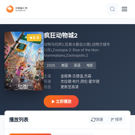
更新至高清
HD
TC中字
正片
HD
HD
正片
HD中字
HD中字
疯狂动物城2
5.0
动物乌托邦2,优兽大都会2(港),动物方城市
2(台),Zootopia 2: Rise of the Non-
Mammalians,Zootropolis 2
2025
美国
英语
电影
主演
金妮弗·古德温,杰森
导演
杰拉德·布什,拜伦·霍华德
状态
更新至高清
立即播放
播放列表
测速
排序