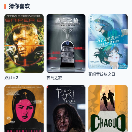
猜你喜欢
花绿青绽放之日
双狙人2
夜莺之旅