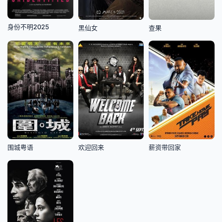
身份不明2025
黑仙女
查果
围城粤语
欢迎回来
薪资带回家