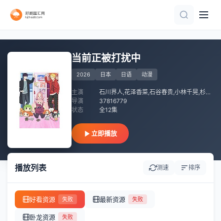
第51集完结
更新至02集
更新至07集
HD中字|国语
正片
第12集完结
第14集
第45集完结
第14集
完结
当前正被打扰中
2026
日本
日语
动漫
主演
石川界人,花泽香菜,石谷春贵,小林千晃,杉山里穗
导演
37816779
状态
全12集
立即播放
播放列表
测速
排序
好看资源
最新资源
失败
失败
卧龙资源
失败