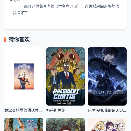
而且这位兔春老师（本名右沙田），连佐槻房间的墙壁也
一并撞坏了……
猜你喜欢
戴拿奥特曼普通话数码修复版
柯蒂斯总统
死灵法师,我即是天灾(2026)