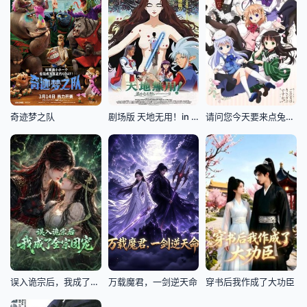
奇迹梦之队
剧场版 天地无用！in LOVE2：遥远的思念
请问您今天要来点兔子吗
误入诡宗后，我成了全宗团宠
万载魔君，一剑逆天命
穿书后我作成了大功臣