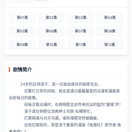
第01集
第02集
第03集
第04集
第05集
第06集
第07集
第08集
第09集
第10集
第11集
第12集
剧情简介
24岁的白领凛子，是一位独自居住的秘密宅女。
在繁忙日常的间隙，她总是通过最最最爱的动漫和漫画来
治愈每日的疲惫。
但每次看动漫时，右侧隔壁总会传来抗议的猛烈“撞墙”声！
凛子请左侧那位清爽绅士邻居·佐槻帮忙，
打算隔墙与对方沟通，谁知墙壁突然被踹破，
出现在眼前的，竟是凛子最爱的漫画《兔猫社》原作者·兔
春老师！？