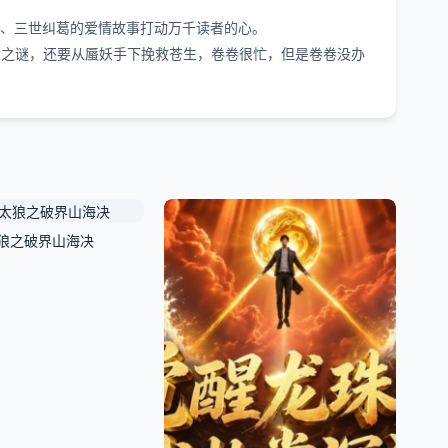
宠、三世纠葛的爱情故事打动万千读者的心。
之谜，还要从蜃妖手下挽救苍生，卷卷很忙，但是卷卷没办
狼之破界山海决