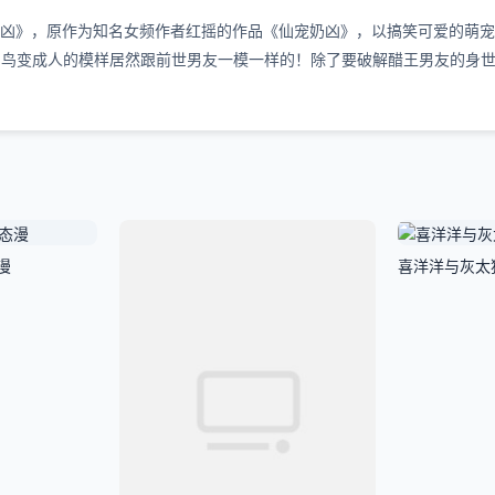
奶凶》，原作为知名女频作者红摇的作品《仙宠奶凶》，以搞笑可爱的萌
变成人的模样居然跟前世男友一模一样的！除了要破解醋王男友的身世
漫
喜洋洋与灰太