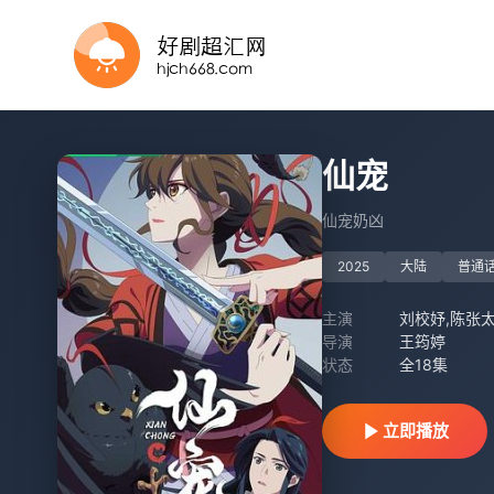
第11集
连载中 连载到10集
更新至第24集
全60集
第45集完结
第93集已完结
第5集
更新至04集
第5集
第38集已完结
仙宠
仙宠奶凶
2025
大陆
普通
主演
刘校妤,陈张太
导演
王筠婷
状态
全18集
立即播放