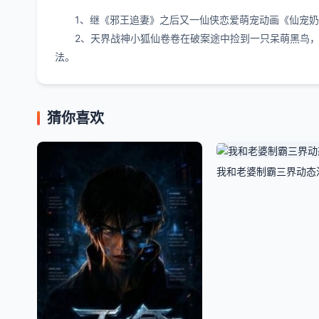
1、继《邪王追妻》之后又一仙侠恋爱萌宠动画《仙宠
2、天界战神小狐仙卷卷在破案途中捡到一只呆萌黑鸟，鸟
法。
猜你喜欢
我和老婆制霸三界动态