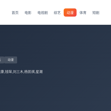
首页
电影
电视剧
综艺
动漫
体育
短剧
话
动漫
康,钱琛,刘三木,杨凯祺,星潮