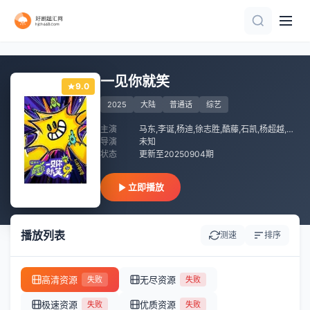
更新至第13集
20260731第2期下
完结
第6集
更新至第04集
第27集
已完结 共52期
第3期
260809爆笑精华版
更新至20260805期
一见你就笑
9.0
2025
大陆
普通话
综艺
主演
马东,李诞,杨迪,徐志胜,酷藤,石凯,杨超越,王玉雯,祝绪丹,黄子弘凡,田嘉瑞,包上恩,沙一汀
导演
未知
状态
更新至20250904期
立即播放
播放列表
测速
排序
高清资源
无尽资源
失败
失败
极速资源
优质资源
失败
失败