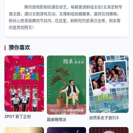
腾讯首档影剧综通告综艺，每期邀请剧组主创/主演定制专
属主题，通过主题游戏互动、互爆剧组拍摄趣事，嘉宾在线撒粮，
粉丝心愿直接舞到节目内...在这里，剧粉吃的是满汉全席，网友看
的是笑到劈叉！
猜你喜欢
ZPOT 新丁企划
自然系女子旅行3
圆桌晚晴派