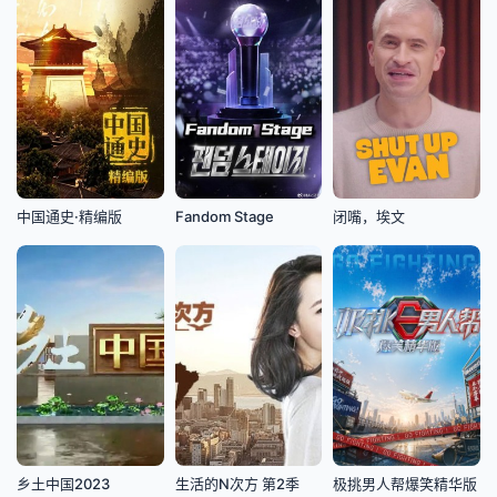
中国通史·精编版
Fandom Stage
闭嘴，埃文
乡土中国2023
生活的N次方 第2季
极挑男人帮爆笑精华版