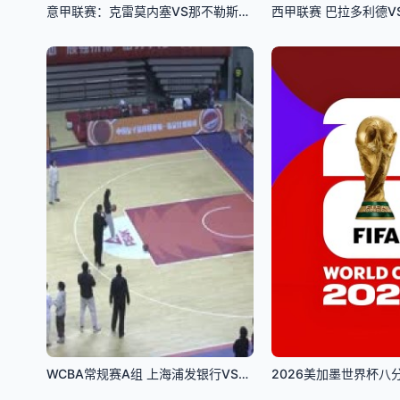
意甲联赛：克雷莫内塞VS那不勒斯20251228
WCBA常规赛A组 上海浦发银行VS内蒙古农信 20241206