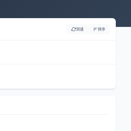
测速
排序