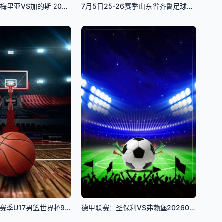
西甲联赛 阿尔梅里亚VS加的斯 20240526
7月5日25-26赛季山东省齐鲁足球超级联赛 淄博齐稷锐思达VS威海文旅集团队
7月5日25-26赛季U17男篮世界杯9-10名排位赛 斯洛文尼亚VS中国
德甲联赛：圣保利VS弗赖堡20260323