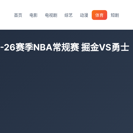
首页
电影
电视剧
综艺
动漫
体育
短剧
5-26赛季NBA常规赛 掘金VS勇士