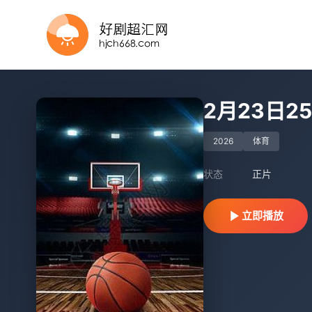
更新至HD
HD
更新国语
HD
正片
HD
更新至HD
巴西VS挪威
正片
更新至HD
2月23日2
2026
体育
状态
正片
立即播放