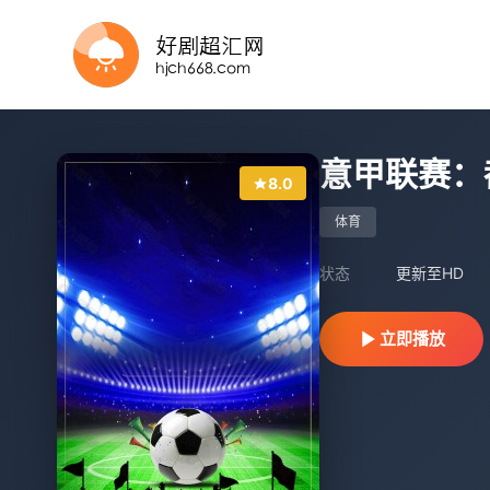
更新国语
HD
更新HD
正片
更新至HD
更新至HD
HD
正片
HD
更新至HD
意甲联赛：都
8.0
体育
状态
更新至HD
立即播放