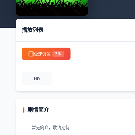
播放列表
极速资源
失败
HD
剧情简介
暂无简介，敬请期待