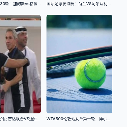
24赛季西甲第30轮：加的斯vs格拉纳
国际足球友谊赛：荷兰VS阿尔及利亚20260604
亚冠精英联赛阶段 吉达联合VS迪拜青年国民 20251001
WTA500伦敦站女单第一轮：博尔特暂VS费尔南德斯